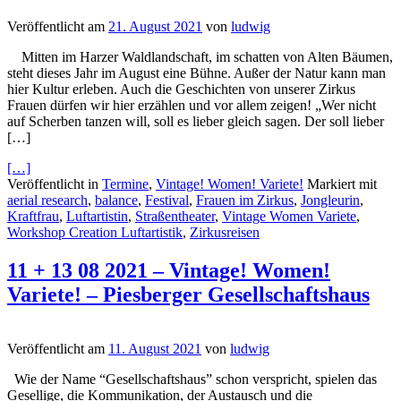
Veröffentlicht am
21. August 2021
von
ludwig
Mitten im Harzer Waldlandschaft, im schatten von Alten Bäumen,
steht dieses Jahr im August eine Bühne. Außer der Natur kann man
hier Kultur erleben. Auch die Geschichten von unserer Zirkus
Frauen dürfen wir hier erzählen und vor allem zeigen! „Wer nicht
auf Scherben tanzen will, soll es lieber gleich sagen. Der soll lieber
[…]
[…]
Veröffentlicht in
Termine
,
Vintage! Women! Variete!
Markiert mit
aerial research
,
balance
,
Festival
,
Frauen im Zirkus
,
Jongleurin
,
Kraftfrau
,
Luftartistin
,
Straßentheater
,
Vintage Women Variete
,
Workshop Creation Luftartistik
,
Zirkusreisen
11 + 13 08 2021 – Vintage! Women!
Variete! – Piesberger Gesellschaftshaus
Veröffentlicht am
11. August 2021
von
ludwig
Wie der Name “Gesellschaftshaus” schon verspricht, spielen das
Gesellige, die Kommunikation, der Austausch und die