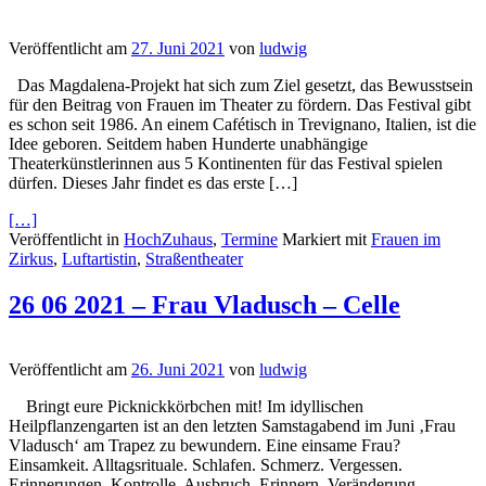
Veröffentlicht am
27. Juni 2021
von
ludwig
Das Magdalena-Projekt hat sich zum Ziel gesetzt, das Bewusstsein
für den Beitrag von Frauen im Theater zu fördern. Das Festival gibt
es schon seit 1986. An einem Cafétisch in Trevignano, Italien, ist die
Idee geboren. Seitdem haben Hunderte unabhängige
Theaterkünstlerinnen aus 5 Kontinenten für das Festival spielen
dürfen. Dieses Jahr findet es das erste […]
[…]
Veröffentlicht in
HochZuhaus
,
Termine
Markiert mit
Frauen im
Zirkus
,
Luftartistin
,
Straßentheater
26 06 2021 – Frau Vladusch – Celle
Veröffentlicht am
26. Juni 2021
von
ludwig
Bringt eure Picknickkörbchen mit! Im idyllischen
Heilpflanzengarten ist an den letzten Samstagabend im Juni ‚Frau
Vladusch‘ am Trapez zu bewundern. Eine einsame Frau?
Einsamkeit. Alltagsrituale. Schlafen. Schmerz. Vergessen.
Erinnerungen. Kontrolle. Ausbruch. Erinnern. Veränderung…