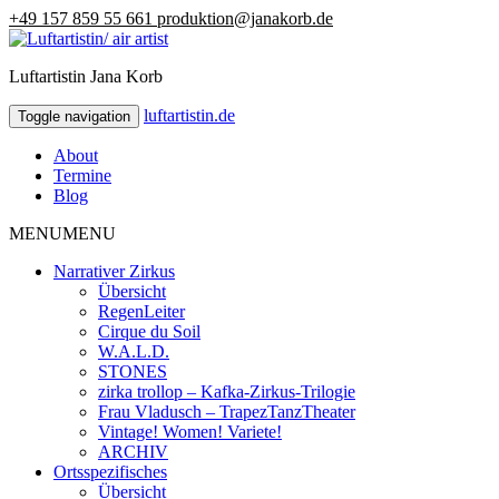
+49 157 859 55 661
produktion@janakorb.de
Luftartistin Jana Korb
luftartistin.de
luftartistin.de
Toggle navigation
About
Termine
Blog
MENU
MENU
Narrativer Zirkus
Übersicht
RegenLeiter
Cirque du Soil
W.A.L.D.
STONES
zirka trollop – Kafka-Zirkus-Trilogie
Frau Vladusch – TrapezTanzTheater
Vintage! Women! Variete!
ARCHIV
Ortsspezifisches
Übersicht