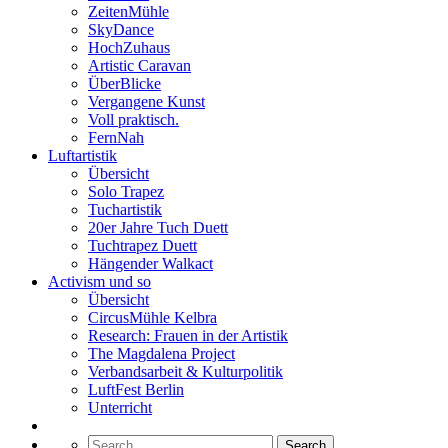
ZeitenMühle
SkyDance
HochZuhaus
Artistic Caravan
ÜberBlicke
Vergangene Kunst
Voll praktisch.
FernNah
Luftartistik
Übersicht
Solo Trapez
Tuchartistik
20er Jahre Tuch Duett
Tuchtrapez Duett
Hängender Walkact
Activism und so
Übersicht
CircusMühle Kelbra
Research: Frauen in der Artistik
The Magdalena Project
Verbandsarbeit & Kulturpolitik
LuftFest Berlin
Unterricht