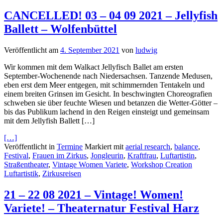
CANCELLED! 03 – 04 09 2021 – Jellyfish
Ballett – Wolfenbüttel
Veröffentlicht am
4. September 2021
von
ludwig
Wir kommen mit dem Walkact Jellyfisch Ballet am ersten
September-Wochenende nach Niedersachsen. Tanzende Medusen,
eben erst dem Meer entgegen, mit schimmernden Tentakeln und
einem breiten Grinsen im Gesicht. In beschwingten Choreografien
schweben sie über feuchte Wiesen und betanzen die Wetter-Götter –
bis das Publikum lachend in den Reigen einsteigt und gemeinsam
mit dem Jellyfish Ballett […]
[…]
Veröffentlicht in
Termine
Markiert mit
aerial research
,
balance
,
Festival
,
Frauen im Zirkus
,
Jongleurin
,
Kraftfrau
,
Luftartistin
,
Straßentheater
,
Vintage Women Variete
,
Workshop Creation
Luftartistik
,
Zirkusreisen
21 – 22 08 2021 – Vintage! Women!
Variete! – Theaternatur Festival Harz