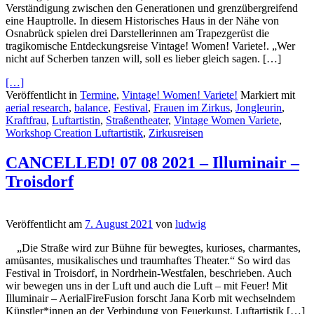
Verständigung zwischen den Generationen und grenzübergreifend
eine Hauptrolle. In diesem Historisches Haus in der Nähe von
Osnabrück spielen drei Darstellerinnen am Trapezgerüst die
tragikomische Entdeckungsreise Vintage! Women! Variete!. „Wer
nicht auf Scherben tanzen will, soll es lieber gleich sagen. […]
[…]
Veröffentlicht in
Termine
,
Vintage! Women! Variete!
Markiert mit
aerial research
,
balance
,
Festival
,
Frauen im Zirkus
,
Jongleurin
,
Kraftfrau
,
Luftartistin
,
Straßentheater
,
Vintage Women Variete
,
Workshop Creation Luftartistik
,
Zirkusreisen
CANCELLED! 07 08 2021 – Illuminair –
Troisdorf
Veröffentlicht am
7. August 2021
von
ludwig
„Die Straße wird zur Bühne für bewegtes, kurioses, charmantes,
amüsantes, musikalisches und traumhaftes Theater.“ So wird das
Festival in Troisdorf, in Nordrhein-Westfalen, beschrieben. Auch
wir bewegen uns in der Luft und auch die Luft – mit Feuer! Mit
Illuminair – AerialFireFusion forscht Jana Korb mit wechselndem
Künstler*innen an der Verbindung von Feuerkunst, Luftartistik […]