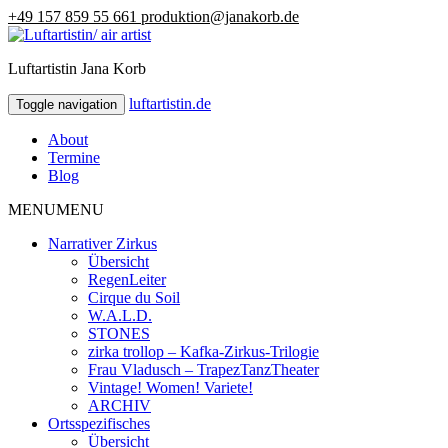
+49 157 859 55 661
produktion@janakorb.de
Luftartistin Jana Korb
luftartistin.de
luftartistin.de
Toggle navigation
About
Termine
Blog
MENU
MENU
Narrativer Zirkus
Übersicht
RegenLeiter
Cirque du Soil
W.A.L.D.
STONES
zirka trollop – Kafka-Zirkus-Trilogie
Frau Vladusch – TrapezTanzTheater
Vintage! Women! Variete!
ARCHIV
Ortsspezifisches
Übersicht