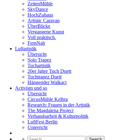
ZeitenMühle
SkyDance
HochZuhaus
Artistic Caravan
ÜberBlicke
Vergangene Kunst
Voll praktisch.
FernNah
Luftartistik
Übersicht
Solo Trapez
Tuchartistik
20er Jahre Tuch Duett
Tuchtrapez Duett
Hängender Walkact
Activism und so
Übersicht
CircusMühle Kelbra
Research: Frauen in der Artistik
The Magdalena Project
Verbandsarbeit & Kulturpolitik
LuftFest Berlin
Unterricht