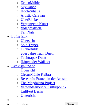
ZeitenMühle
SkyDance
HochZuhaus
Artistic Caravan
ÜberBlicke
Vergangene Kunst
Voll praktisch.
FernNah
Luftartistik
Übersicht
Solo Trapez
Tuchartistik
20er Jahre Tuch Duett
Tuchtrapez Duett
Hängender Walkact
Activism und so
Übersicht
CircusMühle Kelbra
Research: Frauen in der Artistik
The Magdalena Project
Verbandsarbeit & Kulturpolitik
LuftFest Berlin
Unterricht