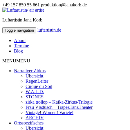
+49 157 859 55 661
produktion@janakorb.de
Luftartistin Jana Korb
luftartistin.de
luftartistin.de
Toggle navigation
About
Termine
Blog
MENU
MENU
Narrativer Zirkus
Übersicht
RegenLeiter
Cirque du Soil
W.A.L.D.
STONES
zirka trollop – Kafka-Zirkus-Trilogie
Frau Vladusch – TrapezTanzTheater
Vintage! Women! Variete!
ARCHIV
Ortsspezifisches
Übersicht