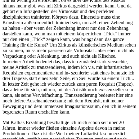
Mir ist wichtig zu erforschen, ob es über die Kunst des Risikos
hinaus mehr gibt, was mit Zirkus dargestellt werden kann. Und da
gehört ein Infragestellen der Virtuosität und des perfekten
disziplinierten trainierten Körpers dazu. Einerseits muss eine
Künstlerin außerordentlich trainiert sein, um z.B. einen Zehenhang
zu halten - aber wenn der Zehenhang immer nur den Zehenhang
darstellen kann, wenn man mit einem körperlichen „Trick“ immer
nur den einen „Trick“ zeigen kann, was bringt dann das ganze
Training für die Kunst? Um Zirkus als künstlerisches Medium sehen
zu können, muss mehr passieren als Virtuosität - aber eben nicht als
Verpackung oder Ablenkung, und auch nicht als Klischee.
In meiner Arbeit bedeutet das, dass ich zunächst stark versuchte,
meine Artistik zu transzendieren, indem ich v.a. mit luftartistischen
Requisiten experimentierte und in- szenierte: statt eines benutzte ich
drei Trapeze, statt eines zehn Seile, ein Seil wurde zu einem Tuch...
In letzter Zeit gehe ich wieder zurück zum puren Requisit (Trapez),
das alleine für sich, mit mir, mit der Artistik noch existenzieller sein
kann, als seine Vervielfachung. Transzendierung bedeutet hier eine
noch tiefere Auseinandersetzung mit dem Requisit, mit meiner
Bewegung und dem immensen Imaginationsraum, den ich in seinem
begrenzten Raum erschaffen kann.
Mit Kafkas Erzählung beschäftige ich mich schon seit über 20
Jahren, immer wieder fließen einzelne Aspekte davon in meine
Produktionen. Dazu ist die Welt meiner Luftartistik schmerzlich