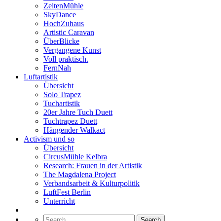
ZeitenMühle
SkyDance
HochZuhaus
Artistic Caravan
ÜberBlicke
Vergangene Kunst
Voll praktisch.
FernNah
Luftartistik
Übersicht
Solo Trapez
Tuchartistik
20er Jahre Tuch Duett
Tuchtrapez Duett
Hängender Walkact
Activism und so
Übersicht
CircusMühle Kelbra
Research: Frauen in der Artistik
The Magdalena Project
Verbandsarbeit & Kulturpolitik
LuftFest Berlin
Unterricht