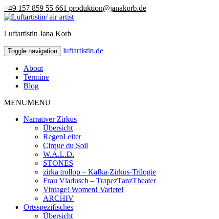
+49 157 859 55 661
produktion@janakorb.de
Luftartistin Jana Korb
luftartistin.de
luftartistin.de
Toggle navigation
About
Termine
Blog
MENU
MENU
Narrativer Zirkus
Übersicht
RegenLeiter
Cirque du Soil
W.A.L.D.
STONES
zirka trollop – Kafka-Zirkus-Trilogie
Frau Vladusch – TrapezTanzTheater
Vintage! Women! Variete!
ARCHIV
Ortsspezifisches
Übersicht