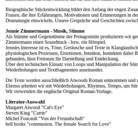
Biographische Stückentwicklung bildet den Anfang der engen Zusam
Frauen, die ihre Erfahrungen, Motivationen und Erinnerungen in de
Dramaturgie etnwickeln. Unsere Gespräche und Geschichten zwische
Jennie Zimmermann - Musik, Stimme
Als Stimme und Gegenstimme der Protagonistin produzieren wir ge
Zimmermann einen Soundtrack - bzw. ein Hörspiel.
Jennies Interesse ist es, Töne, Geräusche und Texte in Klanglands
physiologischen Prozessen, Emotionen, Intuition, Instinkten dabei
gebunden, lässt Freiraum für Darstellung und Entdeckung.
Über den technischen Einsatz von Loops und Manipulation der Stimm
Wiederholungen und Textfragmenten auseinander.
Die Texte werden ausschließlich Atwoods Roman entnommen und mus
Ebenso arbeiten wir mit Wiederholungen, Rhytmus, Tempo, um Stim
Wir verwenden die englische Original Roman-Vorlage.
Literatur-Auswahl
Margaret Atwood "Cat's Eye"
Steven King "Carrie"
Michel Foucault "Von der Freundschaft"
bell hooks "communion. The female Search for Love"