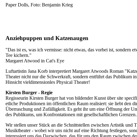
Paper Dolls, Foto: Benjamin Krieg
Anziehpuppen und Katzenaugen
"Das ist es, was ich vermisse: nicht etwas, das vorbei ist, sondern e
Tee kichern."
Margaret Atwood in Cat's Eye
Luftartistin Jana Korb interpretiert Margaret Atwoods Roman "Katz
Theater nicht nur die Schwerkraft, sondern entführt das Publikum in 
Hinsicht vieldimensionles Physical Theater!
Kirsten Burger - Regie
Regisseurin Kirsten Burger hat von bildender Kunst über site speci
etliche Produktionen im öffentlichen Raum realisiert: sie liebt den 
Überraschung und Zufälligkeit. Es geht ihr um eine Öffnung der 
des Publikums, um Konfrontationen mit gesellschaftlichen Grenzen.
Wir stellen unser Stück an die Schnittstellen zwischen Artistik und
Musiktheater - wobei wir uns nicht auf eine Richtung festlegen, son
interessiert uns das Dazwischen, das für uns den Raum zwischen den