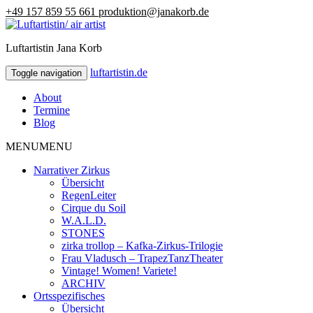
+49 157 859 55 661
produktion@janakorb.de
Luftartistin Jana Korb
luftartistin.de
luftartistin.de
Toggle navigation
About
Termine
Blog
MENU
MENU
Narrativer Zirkus
Übersicht
RegenLeiter
Cirque du Soil
W.A.L.D.
STONES
zirka trollop – Kafka-Zirkus-Trilogie
Frau Vladusch – TrapezTanzTheater
Vintage! Women! Variete!
ARCHIV
Ortsspezifisches
Übersicht