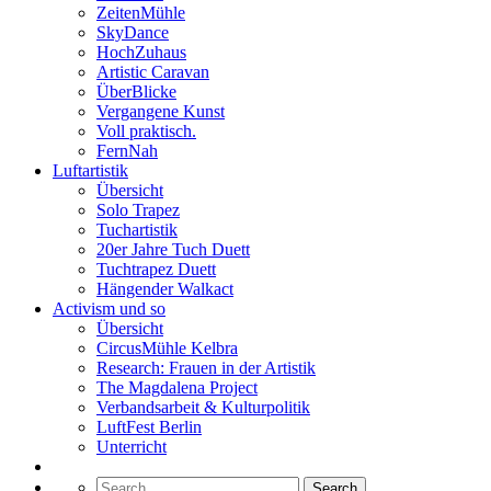
ZeitenMühle
SkyDance
HochZuhaus
Artistic Caravan
ÜberBlicke
Vergangene Kunst
Voll praktisch.
FernNah
Luftartistik
Übersicht
Solo Trapez
Tuchartistik
20er Jahre Tuch Duett
Tuchtrapez Duett
Hängender Walkact
Activism und so
Übersicht
CircusMühle Kelbra
Research: Frauen in der Artistik
The Magdalena Project
Verbandsarbeit & Kulturpolitik
LuftFest Berlin
Unterricht