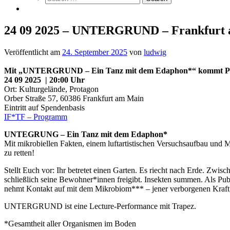
24 09 2025 – UNTERGRUND – Frankfurt
Veröffentlicht am
24. September 2025
von
ludwig
Mit „UNTERGRUND – Ein Tanz mit dem Edaphon*“ kommt Post-an
24 09 2025 |
20:00 Uhr
Ort: Kulturgelände, Protagon
Orber Straße 57, 60386 Frankfurt am Main
Eintritt auf Spendenbasis
IF*TF – Programm
UNTEGRUNG
– Ein Tanz mit dem Edaphon*
Mit mikrobiellen Fakten, einem luftartistischen Versuchsaufbau und
zu retten!
Stellt Euch vor: Ihr betretet einen Garten. Es riecht nach Erde. Zw
schließlich seine Bewohner*innen freigibt. Insekten summen. Als Pu
nehmt Kontakt auf mit dem Mikrobiom*** – jener verborgenen Kraft, die
UNTERGRUND ist eine Lecture-Performance mit Trapez.
*Gesamtheit aller Organismen im Boden