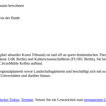
nsraum bewohnen
von der Haide
ipher absurdes Kunst Tribunal) on und off an queer-feministischen Them
sse UdK Berlin) und Kulturwissenschaftlerin (FU/HU Berlin), Sie kreier
 CircusMühle Kelbra aufbaut.
egionalplanerin sowie Landschaftsgärtnerin und beschäftigt sich mit s
 Universitäten und darüber hinaus.
ischer Zirkus
,
Termine
. Setzen Sie ein Lesezeichen zum
permanenten 