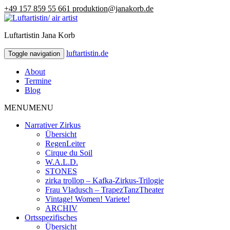
+49 157 859 55 661
produktion@janakorb.de
Luftartistin Jana Korb
luftartistin.de
luftartistin.de
Toggle navigation
About
Termine
Blog
MENU
MENU
Narrativer Zirkus
Übersicht
RegenLeiter
Cirque du Soil
W.A.L.D.
STONES
zirka trollop – Kafka-Zirkus-Trilogie
Frau Vladusch – TrapezTanzTheater
Vintage! Women! Variete!
ARCHIV
Ortsspezifisches
Übersicht