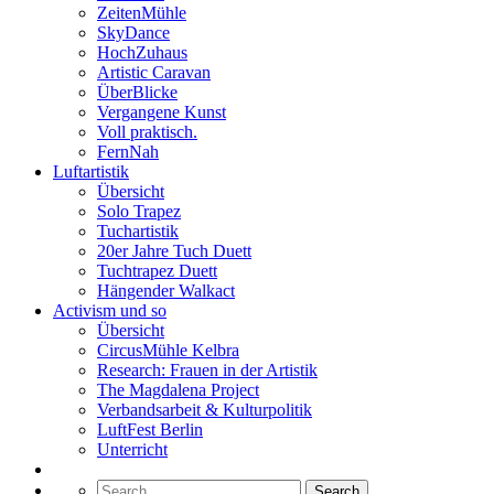
ZeitenMühle
SkyDance
HochZuhaus
Artistic Caravan
ÜberBlicke
Vergangene Kunst
Voll praktisch.
FernNah
Luftartistik
Übersicht
Solo Trapez
Tuchartistik
20er Jahre Tuch Duett
Tuchtrapez Duett
Hängender Walkact
Activism und so
Übersicht
CircusMühle Kelbra
Research: Frauen in der Artistik
The Magdalena Project
Verbandsarbeit & Kulturpolitik
LuftFest Berlin
Unterricht