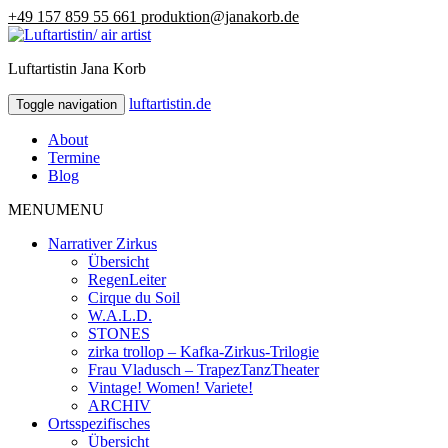
+49 157 859 55 661
produktion@janakorb.de
Luftartistin Jana Korb
luftartistin.de
luftartistin.de
Toggle navigation
About
Termine
Blog
MENU
MENU
Narrativer Zirkus
Übersicht
RegenLeiter
Cirque du Soil
W.A.L.D.
STONES
zirka trollop – Kafka-Zirkus-Trilogie
Frau Vladusch – TrapezTanzTheater
Vintage! Women! Variete!
ARCHIV
Ortsspezifisches
Übersicht