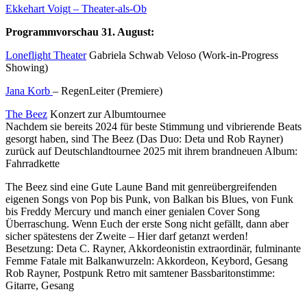
Ekkehart Voigt – Theater-als-Ob
Programmvorschau 31. August:
Loneflight Theater
Gabriela Schwab Veloso (Work-in-Progress
Showing)
Jana Korb
– RegenLeiter (Premiere)
The Beez
Konzert zur Albumtournee
Nachdem sie bereits 2024 für beste Stimmung und vibrierende Beats
gesorgt haben, sind The Beez (Das Duo: Deta und Rob Rayner)
zurück auf Deutschlandtournee 2025 mit ihrem brandneuen Album:
Fahrradkette
The Beez sind eine Gute Laune Band mit genreübergreifenden
eigenen Songs von Pop bis Punk, von Balkan bis Blues, von Funk
bis Freddy Mercury und manch einer genialen Cover Song
Überraschung. Wenn Euch der erste Song nicht gefällt, dann aber
sicher spätestens der Zweite – Hier darf getanzt werden!
Besetzung: Deta C. Rayner, Akkordeonistin extraordinär, fulminante
Femme Fatale mit Balkanwurzeln: Akkordeon, Keybord, Gesang
Rob Rayner, Postpunk Retro mit samtener Bassbaritonstimme:
Gitarre, Gesang