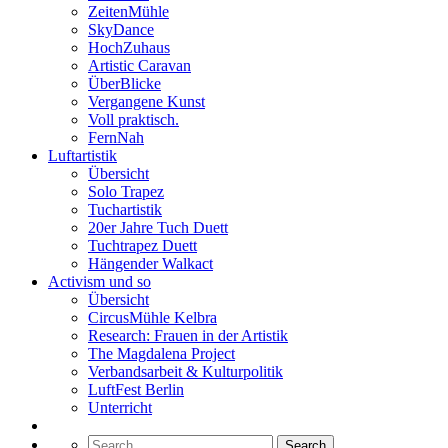
ZeitenMühle
SkyDance
HochZuhaus
Artistic Caravan
ÜberBlicke
Vergangene Kunst
Voll praktisch.
FernNah
Luftartistik
Übersicht
Solo Trapez
Tuchartistik
20er Jahre Tuch Duett
Tuchtrapez Duett
Hängender Walkact
Activism und so
Übersicht
CircusMühle Kelbra
Research: Frauen in der Artistik
The Magdalena Project
Verbandsarbeit & Kulturpolitik
LuftFest Berlin
Unterricht