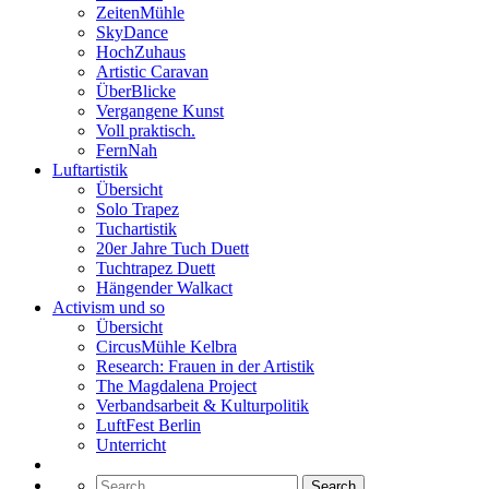
ZeitenMühle
SkyDance
HochZuhaus
Artistic Caravan
ÜberBlicke
Vergangene Kunst
Voll praktisch.
FernNah
Luftartistik
Übersicht
Solo Trapez
Tuchartistik
20er Jahre Tuch Duett
Tuchtrapez Duett
Hängender Walkact
Activism und so
Übersicht
CircusMühle Kelbra
Research: Frauen in der Artistik
The Magdalena Project
Verbandsarbeit & Kulturpolitik
LuftFest Berlin
Unterricht