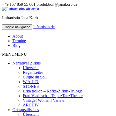
+49 157 859 55 661
produktion@janakorb.de
Luftartistin Jana Korb
luftartistin.de
luftartistin.de
Toggle navigation
About
Termine
Blog
MENU
MENU
Narrativer Zirkus
Übersicht
RegenLeiter
Cirque du Soil
W.A.L.D.
STONES
zirka trollop – Kafka-Zirkus-Trilogie
Frau Vladusch – TrapezTanzTheater
Vintage! Women! Variete!
ARCHIV
Ortsspezifisches
Übersicht