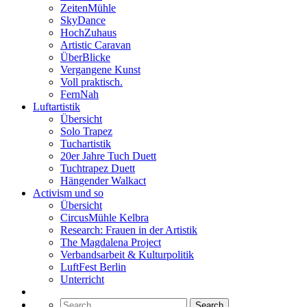
ZeitenMühle
SkyDance
HochZuhaus
Artistic Caravan
ÜberBlicke
Vergangene Kunst
Voll praktisch.
FernNah
Luftartistik
Übersicht
Solo Trapez
Tuchartistik
20er Jahre Tuch Duett
Tuchtrapez Duett
Hängender Walkact
Activism und so
Übersicht
CircusMühle Kelbra
Research: Frauen in der Artistik
The Magdalena Project
Verbandsarbeit & Kulturpolitik
LuftFest Berlin
Unterricht