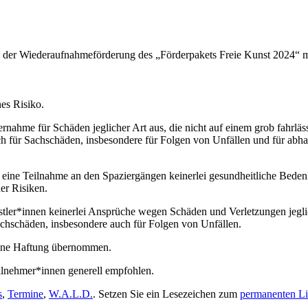
der Wiederaufnahmeförderung des „Förderpakets Freie Kunst 2024“ mit
es Risiko.
nahme für Schäden jeglicher Art aus, die nicht auf einem grob fahrläss
 auch für Sachschäden, insbesondere für Folgen von Unfällen und für 
n eine Teilnahme an den Spaziergängen keinerlei gesundheitliche Bed
er Risiken.
ler*innen keinerlei Ansprüche wegen Schäden und Verletzungen jeglich
achschäden, insbesondere auch für Folgen von Unfällen.
keine Haftung übernommen.
eilnehmer*innen generell empfohlen.
s
,
Termine
,
W.A.L.D.
. Setzen Sie ein Lesezeichen zum
permanenten L