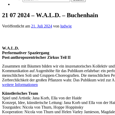
21 07 2024 – W.A.L.D. – Buchenhain
Veröffentlicht am
21. Juli 2024
von
ludwig
W.A.L.D.
Performativer Spaziergang
Post-anthropozentrischer Zirkus Teil II
Zusammen mit Bäumen bilden wir ein inszenatorisches Kollektiv und
Kommunikation auf Augenhöhe für das Publikum erfahrbar: ein perfo
menschlichen Soli und Gruppen-Choreografien. Die menschlichen Perf
Zerbrechlichkeit der großen Pflanzen wahr. Das Publikum wird zur A
weitere Informationen
Künstlerisches Team
Spiel und Artistik: Jana Korb, Ella von der Haide
Konzept, Idee, künstlerische Leitung: Jana Korb und Ella von der Ha
Tourguides: Nicola von Thurn, Hoppe Hoppinsky
Kooperation: Nicola von Thurn und Helen Varley Jamieson, Magda