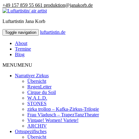
+49 157 859 55 661
produktion@janakorb.de
Luftartistin Jana Korb
luftartistin.de
luftartistin.de
Toggle navigation
About
Termine
Blog
MENU
MENU
Narrativer Zirkus
Übersicht
RegenLeiter
Cirque du Soil
W.A.L.D.
STONES
zirka trollop – Kafka-Zirkus-Trilogie
Frau Vladusch – TrapezTanzTheater
Vintage! Women! Variete!
ARCHIV
Ortsspezifisches
Übersicht