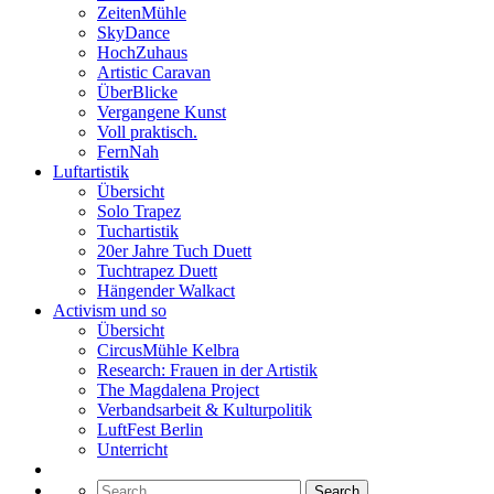
ZeitenMühle
SkyDance
HochZuhaus
Artistic Caravan
ÜberBlicke
Vergangene Kunst
Voll praktisch.
FernNah
Luftartistik
Übersicht
Solo Trapez
Tuchartistik
20er Jahre Tuch Duett
Tuchtrapez Duett
Hängender Walkact
Activism und so
Übersicht
CircusMühle Kelbra
Research: Frauen in der Artistik
The Magdalena Project
Verbandsarbeit & Kulturpolitik
LuftFest Berlin
Unterricht