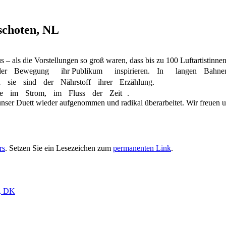
nschoten, NL
s – als die Vorstellungen so groß waren, dass bis zu 100 Luftartistinnen 
de an der Bewegung ihr Publikum inspirieren. In langen Bah
ie sind der Nährstoff ihrer Erzählung.
hte im Strom, im Fluss der Zeit .
unser Duett wieder aufgenommen und radikal überarbeitet. Wir freuen un
rs
. Setzen Sie ein Lesezeichen zum
permanenten Link
.
e, DK