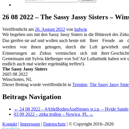
26 08 2022 – The Sassy Jassy Sisters – Wi
Veröffentlicht am
26. August 2022
von
ludwig
Wir begeben uns mit den Sassy Jassy Sisters in die Blütezeit des Zirku
Das greifen sie auf und wollen auch heute mit Ihrer Freu
werden von ihnen getragen, durch die Luft gewirbelt und s
Erinnerungen an Zirkus vermischen sich mit ihrer Geschic
Gemeinsam mit Sylvia Idelberger von Sol’Air Luftartistik haben wir 
endlich auch mal wieder regelmäßig treffen!).
The Sassy Jassy Sisters
2605 08 2022
Winschoten, NL
Dieser Beitrag wurde veröffentlicht in
Termine
,
The Sassy Jassy Siste
Beitrags Navigation
←
24 08 2022 – #AbleBodiesAndStones w.i.p. – Hvide Sand
03 09 2022 – zirka trollop – Nowica, PL
→
Kontakt
|
Impressum
|
Datenschutz
| © Copyright 2016–2026