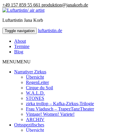
+49 157 859 55 661
produktion@janakorb.de
Luftartistin Jana Korb
luftartistin.de
luftartistin.de
Toggle navigation
About
Termine
Blog
MENU
MENU
Narrativer Zirkus
Übersicht
RegenLeiter
Cirque du Soil
W.A.L.D.
STONES
zirka trollop – Kafka-Zirkus-Trilogie
Frau Vladusch – TrapezTanzTheater
Vintage! Women! Variete!
ARCHIV
Ortsspezifisches
Übersicht