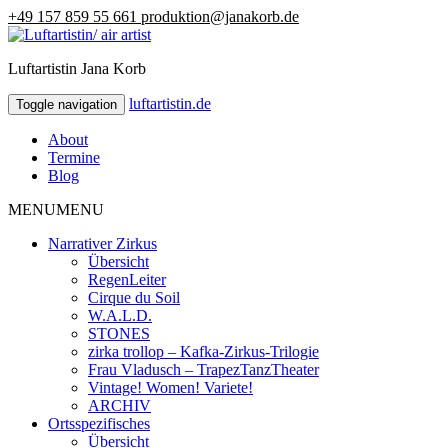
+49 157 859 55 661
produktion@janakorb.de
Luftartistin Jana Korb
luftartistin.de
luftartistin.de
Toggle navigation
About
Termine
Blog
MENU
MENU
Narrativer Zirkus
Übersicht
RegenLeiter
Cirque du Soil
W.A.L.D.
STONES
zirka trollop – Kafka-Zirkus-Trilogie
Frau Vladusch – TrapezTanzTheater
Vintage! Women! Variete!
ARCHIV
Ortsspezifisches
Übersicht