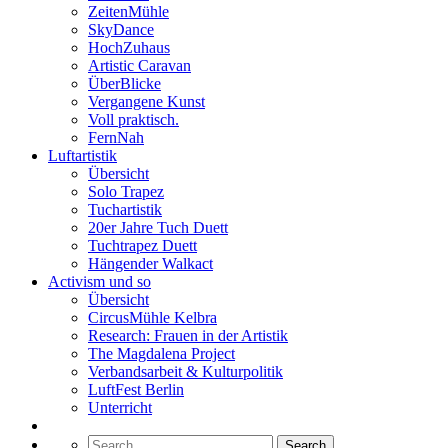
ZeitenMühle
SkyDance
HochZuhaus
Artistic Caravan
ÜberBlicke
Vergangene Kunst
Voll praktisch.
FernNah
Luftartistik
Übersicht
Solo Trapez
Tuchartistik
20er Jahre Tuch Duett
Tuchtrapez Duett
Hängender Walkact
Activism und so
Übersicht
CircusMühle Kelbra
Research: Frauen in der Artistik
The Magdalena Project
Verbandsarbeit & Kulturpolitik
LuftFest Berlin
Unterricht