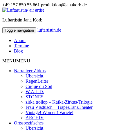
+49 157 859 55 661
produktion@janakorb.de
Luftartistin Jana Korb
luftartistin.de
luftartistin.de
Toggle navigation
About
Termine
Blog
MENU
MENU
Narrativer Zirkus
Übersicht
RegenLeiter
Cirque du Soil
W.A.L.D.
STONES
zirka trollop – Kafka-Zirkus-Trilogie
Frau Vladusch – TrapezTanzTheater
Vintage! Women! Variete!
ARCHIV
Ortsspezifisches
Übersicht