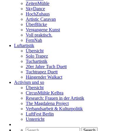
ZeitenMühle
SkyDance
HochZuhaus
Artistic Caravan
ÜberBlicke
Vergangene Kunst
Voll praktisch.
FernNah
Luftartistik
Übersicht
Solo Trapez
Tuchartistik
20er Jahre Tuch Duett
Tuchtrapez Duett
Hängender Walkact
Activism und so
Übersicht
CircusMühle Kelbra
Research: Frauen in der Artistik
The Magdalena Project
Verbandsarbeit & Kulturpolitik
LuftFest Berlin
Unterricht