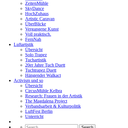
ZeitenMühle
SkyDance
HochZuhaus
Artistic Caravan
ÜberBlicke
Vergangene Kunst
Voll praktisch.
FernNah
Luftartistik
Übersicht
Solo Trapez
Tuchartistik
20er Jahre Tuch Duett
Tuchtrapez Duett
Hängender Walkact
Activism und so
Übersicht
CircusMühle Kelbra
Research: Frauen in der Artistik
The Magdalena Project
Verbandsarbeit & Kulturpolitik
LuftFest Berlin
Unterricht