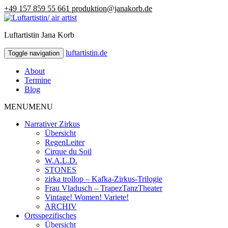
+49 157 859 55 661
produktion@janakorb.de
Luftartistin Jana Korb
luftartistin.de
luftartistin.de
Toggle navigation
About
Termine
Blog
MENU
MENU
Narrativer Zirkus
Übersicht
RegenLeiter
Cirque du Soil
W.A.L.D.
STONES
zirka trollop – Kafka-Zirkus-Trilogie
Frau Vladusch – TrapezTanzTheater
Vintage! Women! Variete!
ARCHIV
Ortsspezifisches
Übersicht